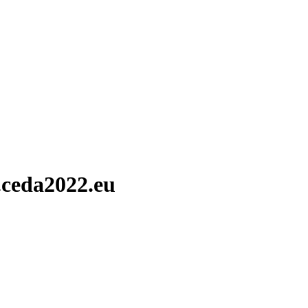
.ceda2022.eu