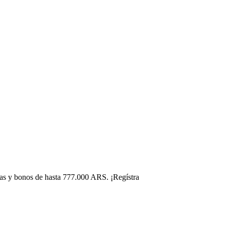
ias y bonos de hasta 777.000 ARS. ¡Regístra