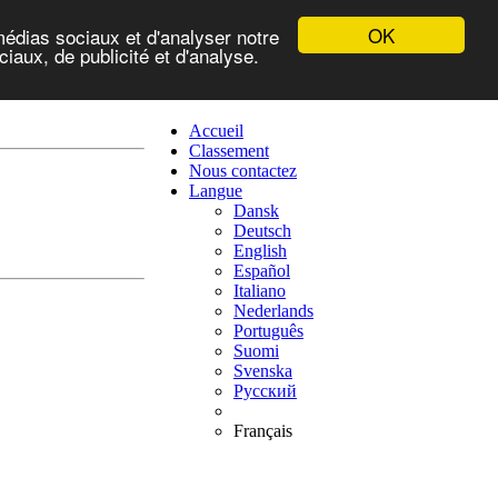
OK
médias sociaux et d'analyser notre
iaux, de publicité et d'analyse.
Accueil
Classement
Nous contactez
Langue
Dansk
Deutsch
English
Español
Italiano
Nederlands
Português
Suomi
Svenska
Русский
Français