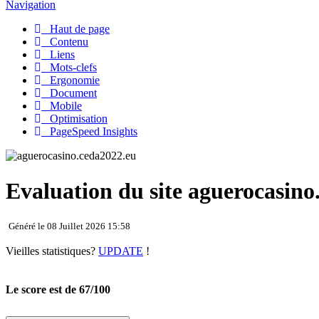
Navigation
Haut de page
Contenu
Liens
Mots-clefs
Ergonomie
Document
Mobile
Optimisation
PageSpeed Insights
Evaluation du site aguerocasino
Généré le 08 Juillet 2026 15:58
Vieilles statistiques?
UPDATE
!
Le score est de 67/100