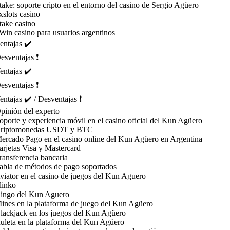
take: soporte cripto en el entorno del casino de Sergio Agüero
xslots casino
take casino
Win casino para usuarios argentinos
entajas ✔️
esventajas ❗
entajas ✔️
esventajas ❗
entajas ✔️ / Desventajas ❗
pinión del experto
oporte y experiencia móvil en el casino oficial del Kun Agüero
Criptomonedas USDT y BTC
ercado Pago en el casino online del Kun Agüero en Argentina
arjetas Visa y Mastercard
ransferencia bancaria
abla de métodos de pago soportados
viator en el casino de juegos del Kun Aguero
linko
ingo del Kun Aguero
ines en la plataforma de juego del Kun Agüero
lackjack en los juegos del Kun Agüero
uleta en la plataforma del Kun Agüero