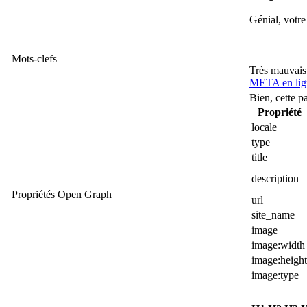
Génial, votre
Mots-clefs
Très mauvais
META en lig
Bien, cette 
Propriété
locale
type
title
description
Propriétés Open Graph
url
site_name
image
image:width
image:height
image:type