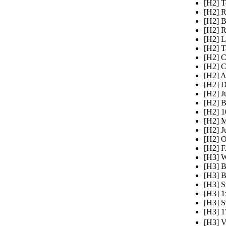
[H2] T
[H2] R
[H2] B
[H2] R
[H2] L
[H2] T
[H2] C
[H2] C
[H2] A
[H2] D
[H2] J
[H2] B
[H2] 
[H2] M
[H2] J
[H2] O
[H2] 
[H3] W
[H3] Be
[H3] B
[H3] S
[H3] 1
[H3] S
[H3] 1
[H3] V