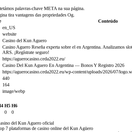
etámos palavras-chave META na sua página.
gina tira vantagens das propriedades Og.
e
Conteúdo
en_US
website
Casino del Kun Aguero
Casino Aguero Reseña experta sobre el en Argentina. Analizamos slots
ARS. ¡Regístrate seguro!
https://aguerocasino.ceda2022.eu/
Casino Del Kun Aguero En Argentina — Bonos Y Registro 2026
https://aguerocasino.ceda2022.eu/wp-content/uploads/2026/07/logo.
440
164
image/webp
H4
H5
H6
0
0
asino del Kun Aguero oficial
op 7 plataformas de casino online del Kun Agüero