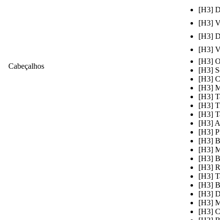
[H3] D
[H3] V
[H3] D
[H3] V
[H3] O
Cabeçalhos
[H3] S
[H3] 
[H3] M
[H3] T
[H3] T
[H3] T
[H3] A
[H3] P
[H3] B
[H3] M
[H3] B
[H3] R
[H3] T
[H3] B
[H3] D
[H3] M
[H3] C