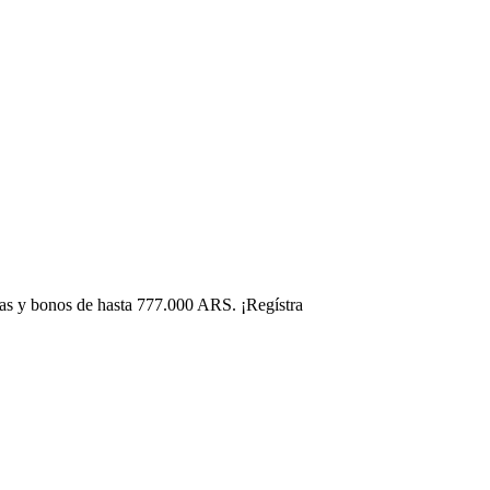
ias y bonos de hasta 777.000 ARS. ¡Regístra