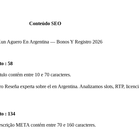
Conteúdo SEO
Kun Aguero En Argentina — Bonos Y Registro 2026
o : 58
ítulo contém entre 10 e 70 caracteres.
o Reseña experta sobre el en Argentina. Analizamos slots, RTP, licenc
o : 134
Descrição META contém entre 70 e 160 caracteres.