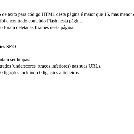
 de texto para código HTML desta página é maior que 15, mas menor 
 foi encontrado conteúdo Flash nesta página.
o foram detetadas Iframes nesta página.
ões SEO
entam ser limpas!
rados 'underscores' (traços inferiores) nas suas URLs.
 ligações incluindo 0 ligações a ficheiros