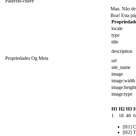
Palavras-chave
Mau. Não det
Boa! Esta pá
Propriedad
locale
type
title
description
Propriedades Og Meta
url
site_name
image
image:width
image:height
image:type
H1
H2
H3
1
18
40
6
[H1] C
[H2] T