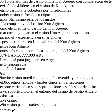
op 10 plataformas de casino online Kun Aguero con comparación de t
evisión de 4 líderes en el casino de Kun Aguero
etano casino y la cobertura por jurisdicciones
oobet casino enfocado en cripto
ucky Star casino para pagos mixtos
abla comparativa del casino Kun Agüero
ómo elegir el mejor casino del Kun Agüero
rear cuenta y jugar en el casino Kun Agüero paso a paso
pp móvil y experiencia en smartphones
epósitos и retiros en la plataforma del Kun Agüero
uegos Kun Aguero
onos más comunes en el casino original del Kun Agüero
100% HASTA 777.000 ARS
arco legal para jugadores en Argentina
uego responsable
pinión del autor
FAQ
inwin: casino móvil con bono de bienvenida y criptopagos
t365: retiros rápidos y límites claros en transacciones
etsson: variedad en slots y promociones estables por depósito
take: soporte cripto en el entorno del casino de Sergio Agüero
xslots casino
take casino
Win casino para usuarios argentinos
entajas ✔️