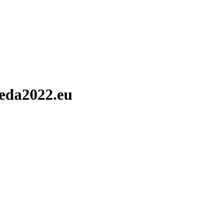
ceda2022.eu