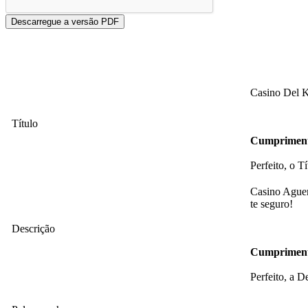
Casino Del 
Título
Cumpriment
Perfeito, o T
Casino Aguer
te seguro!
Descrição
Cumpriment
Perfeito, a 