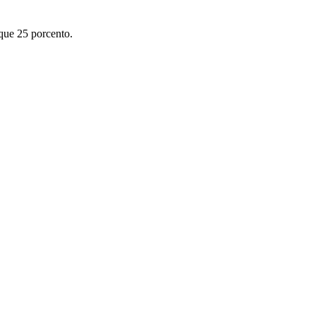
que 25 porcento.