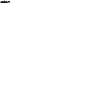
érminos