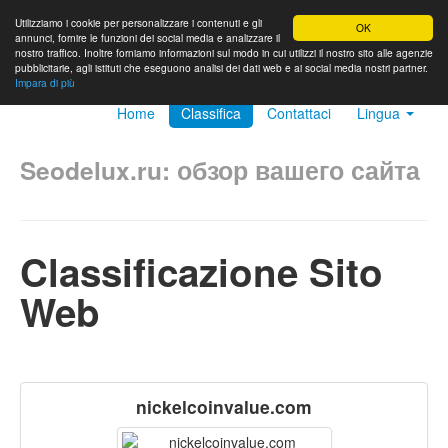
Utilizziamo i cookie per personalizzare i contenuti e gli
OK
annunci, fornire le funzioni dei social media e analizzare il
nostro traffico. Inoltre forniamo informazioni sul modo in cui utilizzi il nostro sito alle agenzie
pubblicitarie, agli istituti che eseguono analisi dei dati web e ai social media nostri partner.
Impara di più
Home
Classifica
Contattaci
Lingua
Seodelux.ru: обзор вашего сайта
Classificazione Sito
Web
nickelcoinvalue.com