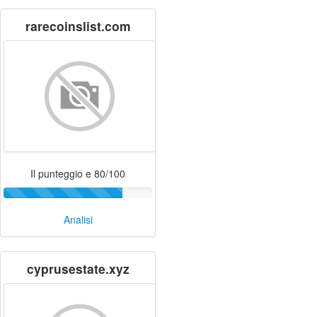
rarecoinslist.com
Il punteggio e 80/100
Analisi
cyprusestate.xyz