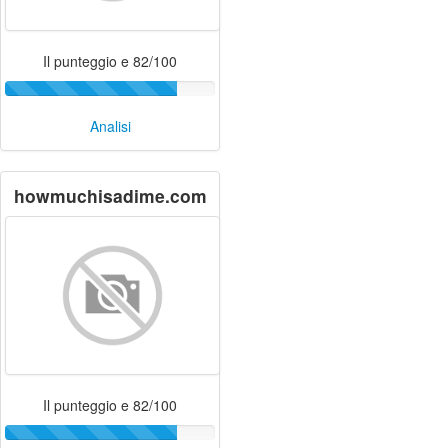
Il punteggio e 82/100
Analisi
howmuchisadime.com
Il punteggio e 82/100