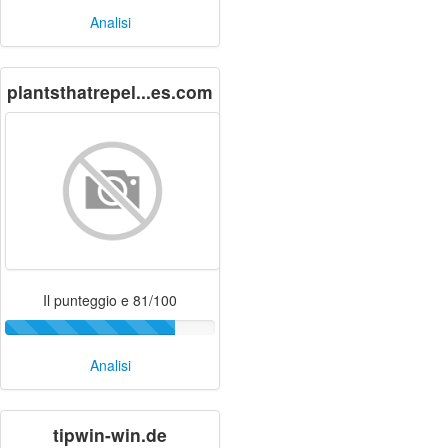
Analisi
plantsthatrepel...es.com
Il punteggio e 81/100
Analisi
tipwin-win.de