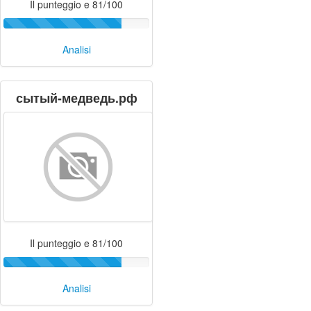
Il punteggio e 81/100
Analisi
сытый-медведь.рф
Il punteggio e 81/100
Analisi