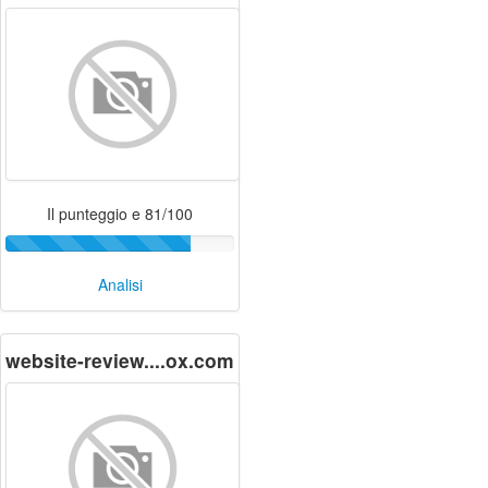
Il punteggio e 81/100
Analisi
website-review....ox.com