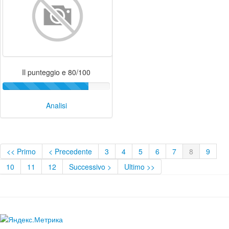
Il punteggio e 80/100
Analisi
<< Primo
< Precedente
3
4
5
6
7
8
9
10
11
12
Successivo >
Ultimo >>