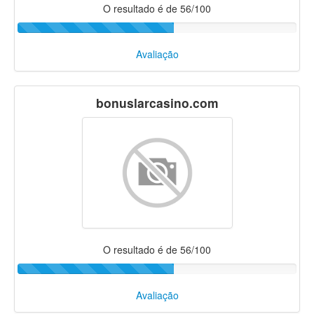
O resultado é de 56/100
Avaliação
bonuslarcasino.com
O resultado é de 56/100
Avaliação