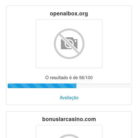
openaibox.org
O resultado é de 56/100
Avaliação
bonuslarcasino.com