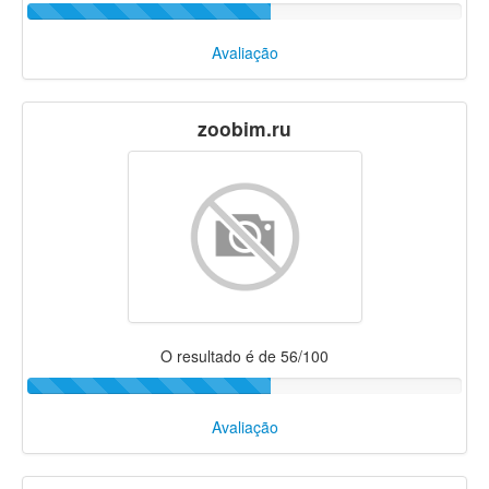
Avaliação
zoobim.ru
O resultado é de 56/100
Avaliação