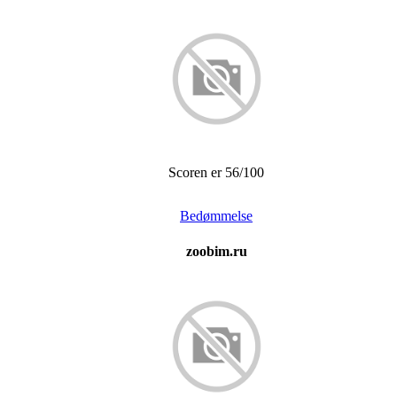
Scoren er 56/100
Bedømmelse
zoobim.ru