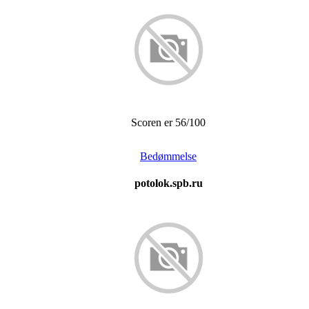
Scoren er 56/100
Bedømmelse
potolok.spb.ru