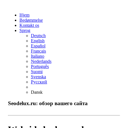
Hjem
Bedømmelse
Kontakt os
Sprog
Deutsch
English
Español
Français
Italiano
Nederlands
Português
Suomi
Svenska
Русский
Dansk
Seodelux.ru: обзор вашего сайта