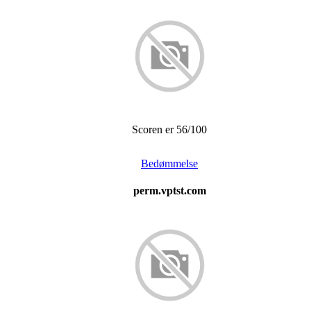
Scoren er 56/100
Bedømmelse
perm.vptst.com