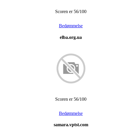
Scoren er 56/100
Bedømmelse
elba.org.ua
Scoren er 56/100
Bedømmelse
samara.vptst.com