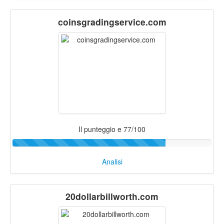
coinsgradingservice.com
Il punteggio e 77/100
Analisi
20dollarbillworth.com