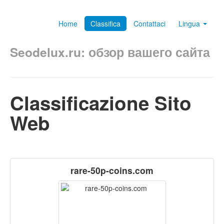
Home
Classifica
Contattaci
Lingua
Seodelux.ru: обзор вашего сайта
Classificazione Sito
Web
rare-50p-coins.com