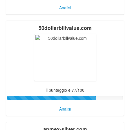
Analisi
50dollarbillvalue.com
Il punteggio e 77/100
Analisi
apmex-silver.com