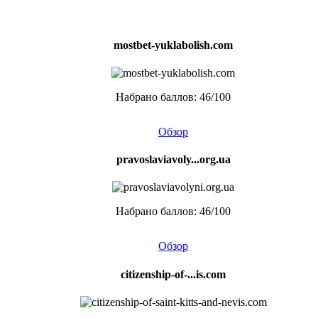
mostbet-yuklabolish.com
Набрано баллов: 46/100
Обзор
pravoslaviavoly...org.ua
Набрано баллов: 46/100
Обзор
citizenship-of-...is.com