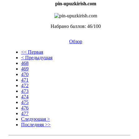
pin-upuzkirish.com
Набрано баллов: 46/100
Обзор
<< Первая
< Предыдущая
468
469
470
471
472
473
474
475
476
477
Следующая >
Последняя >>