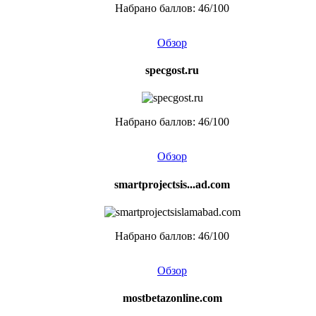
Набрано баллов: 46/100
Обзор
specgost.ru
Набрано баллов: 46/100
Обзор
smartprojectsis...ad.com
Набрано баллов: 46/100
Обзор
mostbetazonline.com