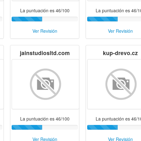
La puntuación es 46/100
La puntuación es 46/1
Ver Revisión
Ver Revisión
jainstudiosltd.com
kup-drevo.cz
La puntuación es 46/100
La puntuación es 46/1
Ver Revisión
Ver Revisión