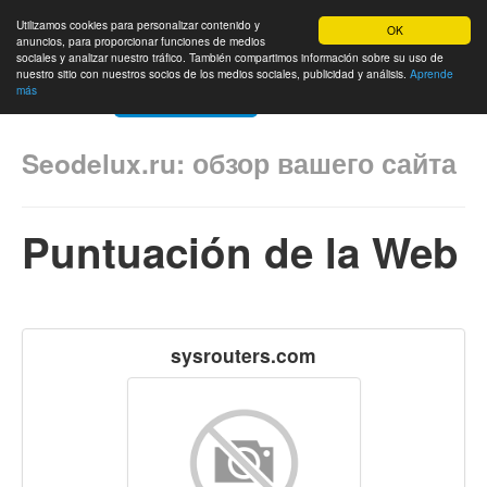
Utilizamos cookies para personalizar contenido y
OK
anuncios, para proporcionar funciones de medios
sociales y analizar nuestro tráfico. También compartimos información sobre su uso de
nuestro sitio con nuestros socios de los medios sociales, publicidad y análisis.
Aprende
más
Inicio
Ranking de sitios
Contactanos
Idioma
Seodelux.ru: обзор вашего сайта
Puntuación de la Web
sysrouters.com