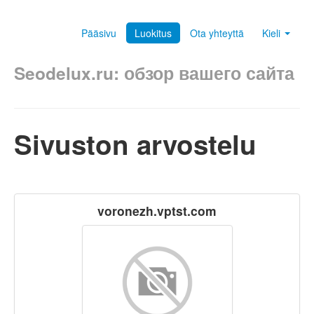
Pääsivu
Luokitus
Ota yhteyttä
Kieli
Seodelux.ru: обзор вашего сайта
Sivuston arvostelu
voronezh.vptst.com