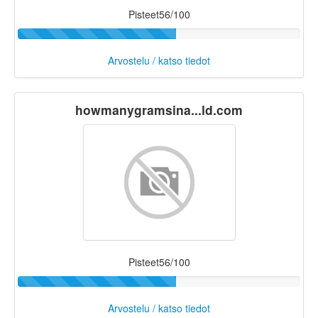
Pisteet56/100
Arvostelu / katso tiedot
howmanygramsina...ld.com
Pisteet56/100
Arvostelu / katso tiedot