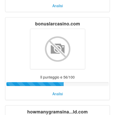
Analisi
bonuslarcasino.com
Il punteggio e 56/100
Analisi
howmanygramsina...ld.com