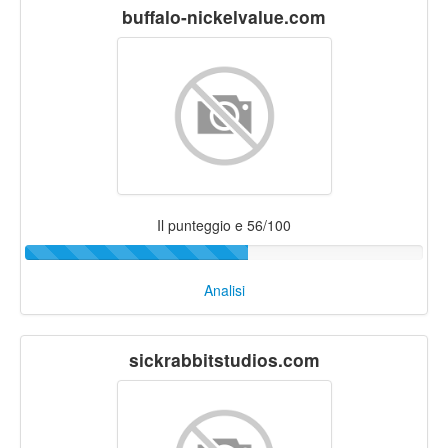
buffalo-nickelvalue.com
Il punteggio e 56/100
Analisi
sickrabbitstudios.com