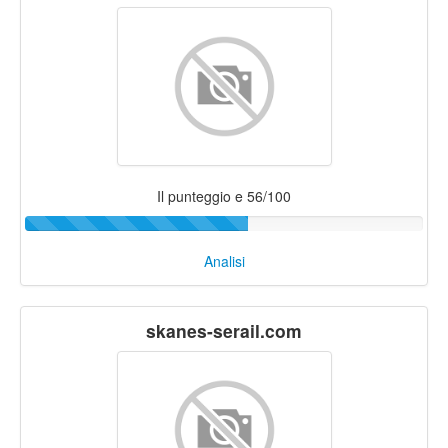
Il punteggio e 56/100
Analisi
skanes-serail.com