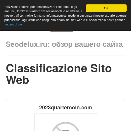
Utilizziamo i cookie per personalizzare i contenuti e gli
OK
annunci, fornire le funzioni dei social media e analizzare il
nostro traffico. Inoltre forniamo informazioni sul modo in cui utilizzi il nostro sito alle agenzie
pubblicitarie, agli istituti che eseguono analisi dei dati web e ai social media nostri partner.
Impara di più
Home
Classifica
Contattaci
Lingua
Seodelux.ru: обзор вашего сайта
Classificazione Sito
Web
2023quartercoin.com