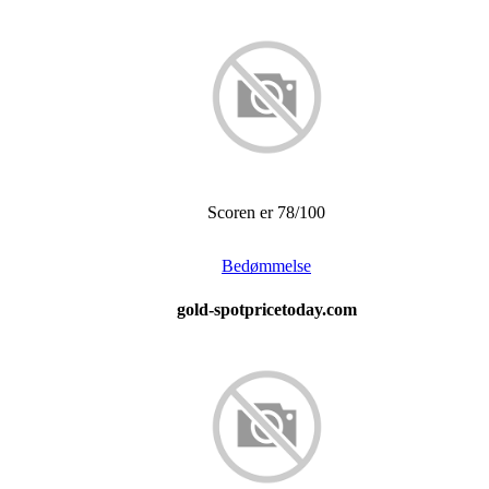
Scoren er 78/100
Bedømmelse
gold-spotpricetoday.com