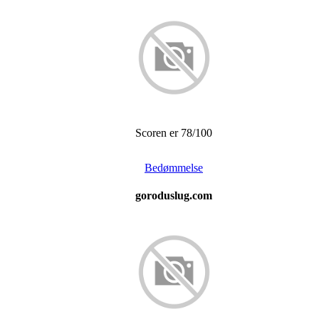
Scoren er 78/100
Bedømmelse
goroduslug.com