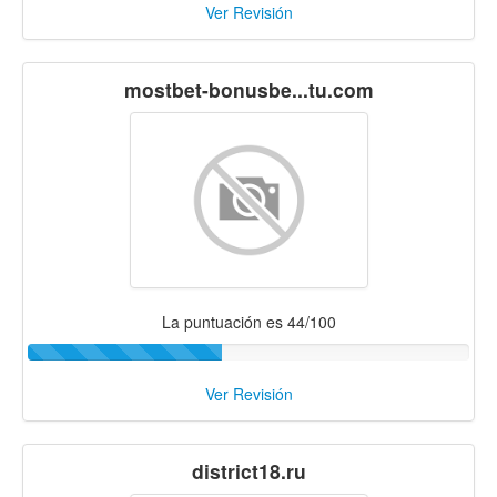
Ver Revisión
mostbet-bonusbe...tu.com
La puntuación es 44/100
Ver Revisión
district18.ru