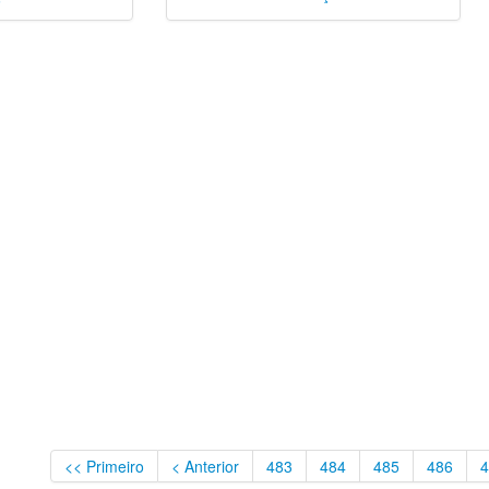
<< Primeiro
< Anterior
483
484
485
486
4