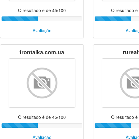
O resultado é de 45/100
O resultado é
Avaliação
Avalia
frontalka.com.ua
rureal
O resultado é de 45/100
O resultado é
Avaliação
Avalia