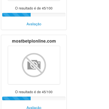
O resultado é de 45/100
Avaliação
mostbetplonline.com
O resultado é de 45/100
Avaliação